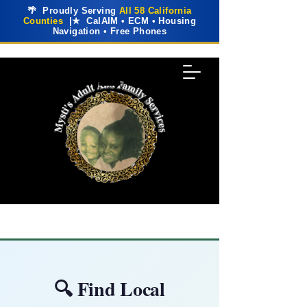
🌴 Proudly Serving
All 58 California
Counties
|★ CalAIM • ECM • Housing
Navigation • Free Phones
🔍 Find Local