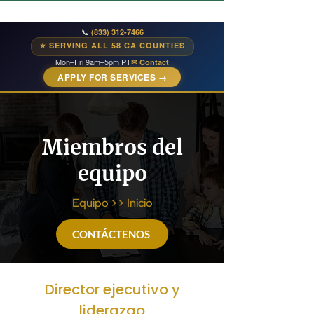
📞
(833) 312-7466
⭐ SERVING ALL 58 CA COUNTIES
Mon–Fri 9am–5pm PT
✉ Contact
APPLY FOR SERVICES →
Miembros del
equipo
Equipo >> Inicio
CONTÁCTENOS
Director ejecutivo y
liderazgo