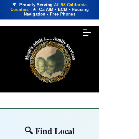
🌴 Proudly Serving
All 58 California
Counties
|★ CalAIM • ECM • Housing
Navigation • Free Phones
🔍 Find Local