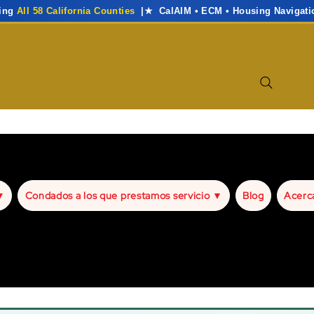
ving
All 58 California Counties
|★ CalAIM • ECM • Housing Navigati
▼
Condados a los que prestamos servicio ▼
Blog
Acerc