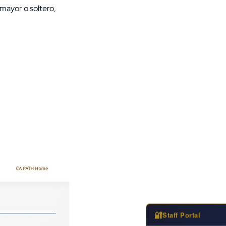
mayor o soltero,
🔐
Staff Portal