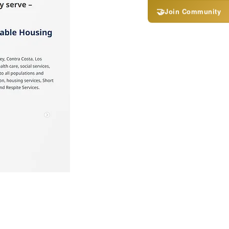
🤝
Join Community