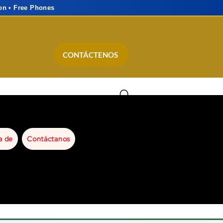
on • Free Phones
CONTÁCTENOS
a de
Contáctanos