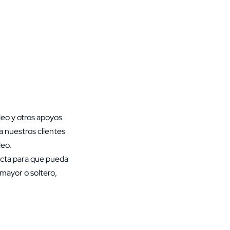
(800) 524-4827
eo y otros apoyos
 nuestros clientes
leo.
ecta para que pueda
mayor o soltero,