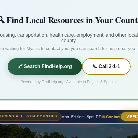
 Find Local Resources in Your Coun
housing, transportation, health care, employment, and other local
county.
le waiting for Mysti's to contact you, you can search for help near you r
🔗 Search FindHelp.org
📞 Call 2-1-1
Powered by FindHelp.org • Available in English & Spanish
ERVING ALL 58 CA COUNTIES
Mon–Fri 9am–5pm PT
✉ Contact
APPL