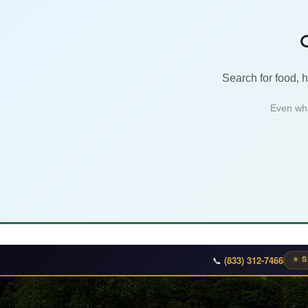

Search for food, 
Even whi
📞
(833) 312-7466
⭐ S