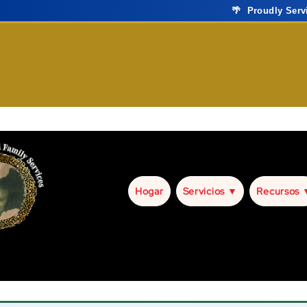
🌴 Proudly Ser
Hogar
Servicios ▼
Recursos 