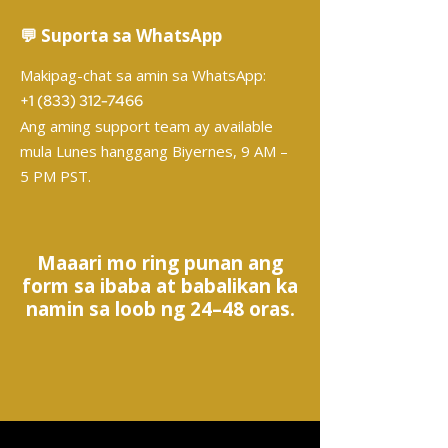
💬 Suporta sa WhatsApp
Makipag-chat sa amin sa WhatsApp:
+1 (833) 312-7466
Ang aming support team ay available
mula Lunes hanggang Biyernes, 9 AM –
5 PM PST.
Maaari mo ring punan ang
form sa ibaba at babalikan ka
namin sa loob ng 24–48 oras.