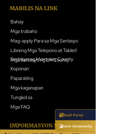
MABILIS NA LINK
Bahay
Mga trabaho
Mag-apply Para sa Mga Serbisyo
Libreng Mga Telepono at Tablet!
Serbisyo ng Monterey County
Mga Serbisyo ng LA County
Koponan
Paparating
Mga kaganapan
Tungkol sa
Mga FAQ
🔐
Staff Portal
IMPORMASYON SA
🤝
Join Community
CONTACT