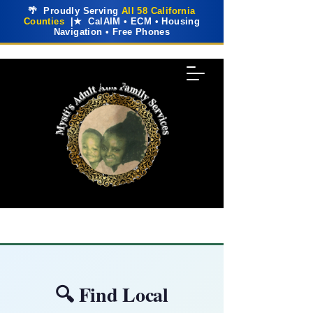
🌴 Proudly Serving
All 58 California
Counties
|★ CalAIM • ECM • Housing
Navigation • Free Phones
🔍 Find Local