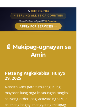
📞
(833) 312-7466
⭐ SERVING ALL 58 CA COUNTIES
Mon–Fri 9am–5pm PT
✉ Contact
APPLY FOR SERVICES →
📄 Makipag-ugnayan sa
Amin
Petsa ng Pagkakabisa: Hunyo
29, 2025
Nandito kami para tumulong! Kung
mayroon kang mga katanungan tungkol
sa iyong order, pag-activate ng SIM, o
anumang bagay, mangyaring makipag-