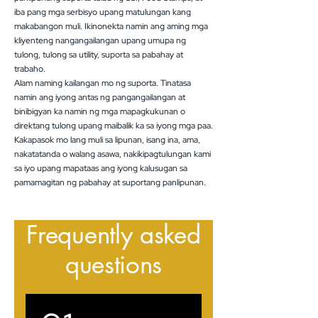
iba pang mga serbisyo upang matulungan kang
makabangon muli. Ikinonekta namin ang aming mga
kliyenteng nangangailangan upang umupa ng
tulong, tulong sa utility, suporta sa pabahay at
trabaho.
Alam naming kailangan mo ng suporta. Tinatasa
namin ang iyong antas ng pangangailangan at
binibigyan ka namin ng mga mapagkukunan o
direktang tulong upang maibalik ka sa iyong mga paa.
Kakapasok mo lang muli sa lipunan, isang ina, ama,
nakatatanda o walang asawa, nakikipagtulungan kami
sa iyo upang mapataas ang iyong kalusugan sa
pamamagitan ng pabahay at suportang panlipunan.
Frequently asked
questions