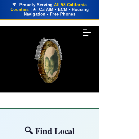
🌴 Proudly Serving
All 58 California
Counties
|★ CalAIM • ECM • Housing
Navigation • Free Phones
🔍 Find Local