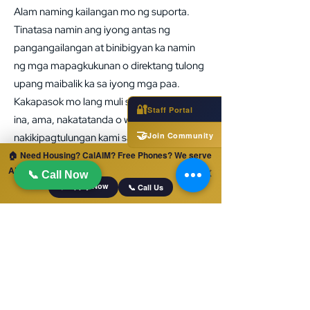
Alam naming kailangan mo ng suporta.
Tinatasa namin ang iyong antas ng
pangangailangan at binibigyan ka namin
ng mga mapagkukunan o direktang tulong
upang maibalik ka sa iyong mga paa.
Kakapasok mo lang muli sa lipunan, isang
🔐
Staff Portal
ina, ama, nakatatanda o walang asawa,
🤝
Join Community
nakikipagtulungan kami sa iyo upang
🏠 Need Housing? CalAIM? Free Phones? We serve
mapataas ang iyong kalusugan sa
ALL of California!
✕
pamamagitan ng pabahay at suportang
📞 Call Now
📋 Apply Now
📞 Call Us
panlipunan.
Mayroon kaming mga taon ng karanasan
sa pagtulong sa mga kliyente na ma-
access ang mga mapagkukunan sa
pabahay, trabaho, at iba pang mga
panlipunang suporta tulad ng SSI, Food
Stamps, at iba pang mga serbisyo upang