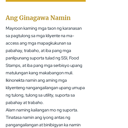
tulong pinansyal ay
nakabatay sa pagiging
kwalipikado. Mangyaring
Ang Ginagawa Namin
makipag-ugnayan sa
Mayroon kaming mga taon ng karanasan
amin para sa detalyadong
sa pagtulong sa mga kliyente na ma-
impormasyon.
access ang mga mapagkukunan sa
pabahay, trabaho, at iba pang mga
panlipunang suporta tulad ng SSI, Food
Stamps, at iba pang mga serbisyo upang
matulungan kang makabangon muli.
Ikinonekta namin ang aming mga
kliyenteng nangangailangan upang umupa
ng tulong, tulong sa utility, suporta sa
pabahay at trabaho.
Alam naming kailangan mo ng suporta.
Tinatasa namin ang iyong antas ng
pangangailangan at binibigyan ka namin