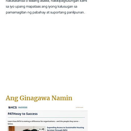
nakatatanda o walang asawa, nakikipagtulungan kami
sa iyo upang mapataas ang iyong kalusugan sa
pamamagitan ng pabahay at suportang panlipunan.
Ang Ginagawa Namin