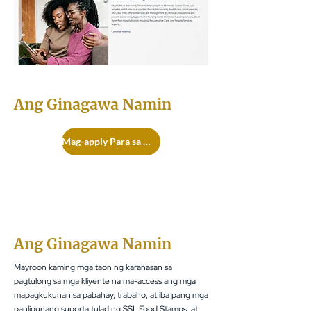
Ang Ginagawa Namin
Mag-apply Para sa mga Serbisyo
help@mysticares.org
(800) 524-4827
Ang Ginagawa Namin
Mayroon kaming mga taon ng karanasan sa
pagtulong sa mga kliyente na ma-access ang mga
mapagkukunan sa pabahay, trabaho, at iba pang mga
panlipunang suporta tulad ng SSI, Food Stamps, at