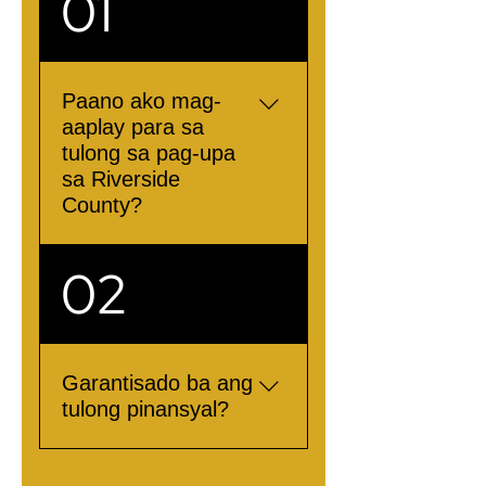
01
Paano ako mag-
aaplay para sa
tulong sa pag-upa
sa Riverside
County?
Para mag-apply para sa
02
tulong sa pag-upa sa
Riverside County,
pakibisita ang aming
Pahina ng Pakikipag-
Garantisado ba ang
ugnayan o Tawagan kami
tulong pinansyal?
sa +1 (833) 312-7466
Ang pagkakaroon ng