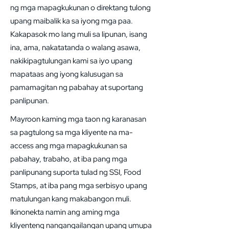
ng mga mapagkukunan o direktang tulong
upang maibalik ka sa iyong mga paa.
Kakapasok mo lang muli sa lipunan, isang
ina, ama, nakatatanda o walang asawa,
nakikipagtulungan kami sa iyo upang
mapataas ang iyong kalusugan sa
pamamagitan ng pabahay at suportang
panlipunan.
Mayroon kaming mga taon ng karanasan
sa pagtulong sa mga kliyente na ma-
access ang mga mapagkukunan sa
pabahay, trabaho, at iba pang mga
panlipunang suporta tulad ng SSI, Food
Stamps, at iba pang mga serbisyo upang
matulungan kang makabangon muli.
Ikinonekta namin ang aming mga
kliyenteng nangangailangan upang umupa