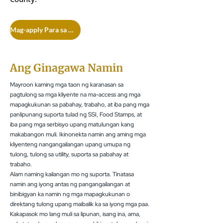
Mag-apply Para sa mga Serbisyo
Ang Ginagawa Namin
Mayroon kaming mga taon ng karanasan sa
pagtulong sa mga kliyente na ma-access ang mga
mapagkukunan sa pabahay, trabaho, at iba pang mga
panlipunang suporta tulad ng SSI, Food Stamps, at
iba pang mga serbisyo upang matulungan kang
makabangon muli. Ikinonekta namin ang aming mga
kliyenteng nangangailangan upang umupa ng
tulong, tulong sa utility, suporta sa pabahay at
trabaho.
Alam naming kailangan mo ng suporta. Tinatasa
namin ang iyong antas ng pangangailangan at
binibigyan ka namin ng mga mapagkukunan o
direktang tulong upang maibalik ka sa iyong mga paa.
Kakapasok mo lang muli sa lipunan, isang ina, ama,