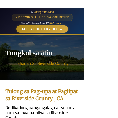
📞
(833) 312-7466
⭐ SERVING ALL 58 CA COUNTIES
Mon–Fri 9am–5pm PT
✉ Contact
APPLY FOR SERVICES →
Tungkol sa atin
Tahanan >> Riverside County
Tulong sa Pag-upa at Paglipat
sa
Riverside County
, CA
Dedikadong pangangalaga at suporta
para sa mga pamilya sa Riverside
County.